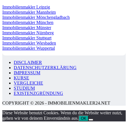
Immobilienmakler Leipzig
Immobilienmakler Mannheim
Immobilienmakler Mönchengladbach
Immobilienmakler München
Immobilienmakler Münster
Immobilienmakler Nürnberg
Immobilienmakler Stuttgart
Immobilienmakler Wiesbaden
Immobilienmakler Wuppertal
DISCLAIMER
DATENSCHUTZERKLÄRUNG
IMPRESSUM
KURSE
VERGLEICHE
STUDIUM
EXISTENZGRÜNDUNG
COPYRIGHT © 2026 - IMMOBILIENMAKLER24.NET
Diese Website benutzt Cookies. Wenn du die Website weiter nutzt,
gehen wir von deinem Einverständnis aus.
OK