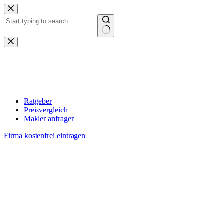
Zum
Inhalt
springen
Keine
Ergebnisse
Ratgeber
Preisvergleich
Makler anfragen
Firma kostenfrei eintragen