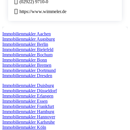
(02922) 9710-0
https://www.wimmeler.de
Immobilienmakler Aachen
Immobilienmakler Augsburg
Immobilienmakler Berlin
Immobilienmakler Bielefeld
Immobilienmakler Bochum
Immobilienmakler Bonn
Immobilienmakler Bremen
Immobilienmakler Dortmund
Immobilienmakler Dresden
Immobilienmakler Duisburg
Immobilienmakler Düsseldorf
Immobilienmakler Erlangen
Immobilienmakler Essen
Immobilienmakler Frankfurt
Immobilienmakler Hamburg
Immobilienmakler Hannover
Immobilienmakler Karlsruhe
Immobilienmakler Köln