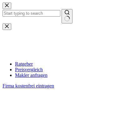
Zum
Inhalt
springen
Keine
Ergebnisse
Ratgeber
Preisvergleich
Makler anfragen
Firma kostenfrei eintragen