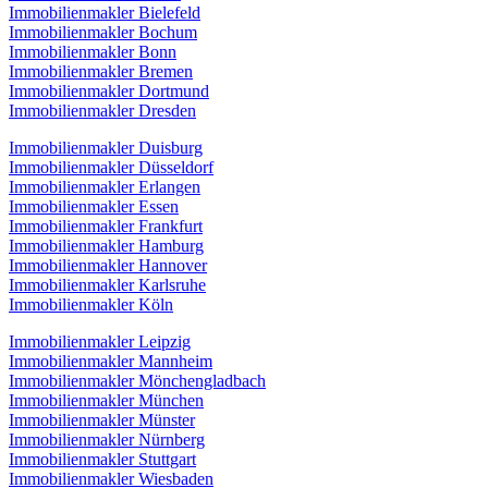
Immobilienmakler Bielefeld
Immobilienmakler Bochum
Immobilienmakler Bonn
Immobilienmakler Bremen
Immobilienmakler Dortmund
Immobilienmakler Dresden
Immobilienmakler Duisburg
Immobilienmakler Düsseldorf
Immobilienmakler Erlangen
Immobilienmakler Essen
Immobilienmakler Frankfurt
Immobilienmakler Hamburg
Immobilienmakler Hannover
Immobilienmakler Karlsruhe
Immobilienmakler Köln
Immobilienmakler Leipzig
Immobilienmakler Mannheim
Immobilienmakler Mönchengladbach
Immobilienmakler München
Immobilienmakler Münster
Immobilienmakler Nürnberg
Immobilienmakler Stuttgart
Immobilienmakler Wiesbaden