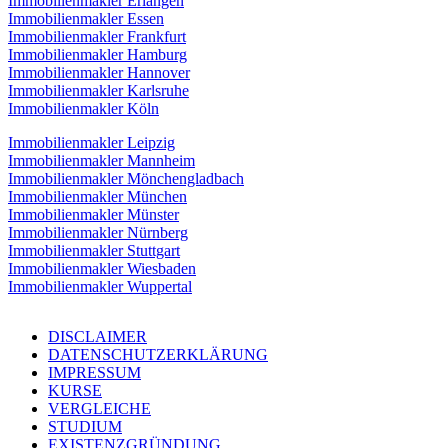
Immobilienmakler Erlangen
Immobilienmakler Essen
Immobilienmakler Frankfurt
Immobilienmakler Hamburg
Immobilienmakler Hannover
Immobilienmakler Karlsruhe
Immobilienmakler Köln
Immobilienmakler Leipzig
Immobilienmakler Mannheim
Immobilienmakler Mönchengladbach
Immobilienmakler München
Immobilienmakler Münster
Immobilienmakler Nürnberg
Immobilienmakler Stuttgart
Immobilienmakler Wiesbaden
Immobilienmakler Wuppertal
DISCLAIMER
DATENSCHUTZERKLÄRUNG
IMPRESSUM
KURSE
VERGLEICHE
STUDIUM
EXISTENZGRÜNDUNG