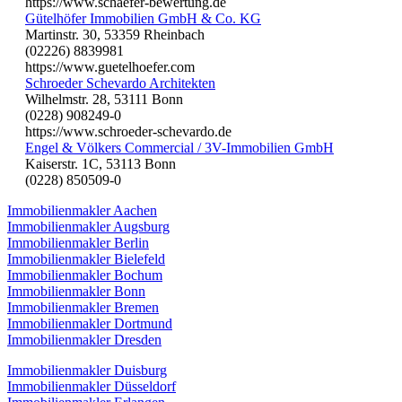
https://www.schaefer-bewertung.de
Gütelhöfer Immobilien GmbH & Co. KG
Martinstr. 30, 53359 Rheinbach
(02226) 8839981
https://www.guetelhoefer.com
Schroeder Schevardo Architekten
Wilhelmstr. 28, 53111 Bonn
(0228) 908249-0
https://www.schroeder-schevardo.de
Engel & Völkers Commercial / 3V-Immobilien GmbH
Kaiserstr. 1C, 53113 Bonn
(0228) 850509-0
Immobilienmakler Aachen
Immobilienmakler Augsburg
Immobilienmakler Berlin
Immobilienmakler Bielefeld
Immobilienmakler Bochum
Immobilienmakler Bonn
Immobilienmakler Bremen
Immobilienmakler Dortmund
Immobilienmakler Dresden
Immobilienmakler Duisburg
Immobilienmakler Düsseldorf