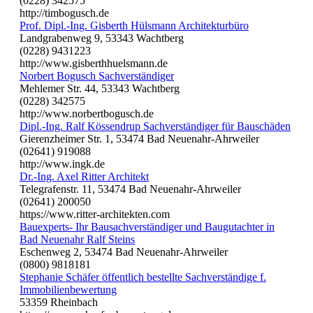
(0228) 342575
http://timbogusch.de
Prof. Dipl.-Ing. Gisberth Hülsmann Architekturbüro
Landgrabenweg 9, 53343 Wachtberg
(0228) 9431223
http://www.gisberthhuelsmann.de
Norbert Bogusch Sachverständiger
Mehlemer Str. 44, 53343 Wachtberg
(0228) 342575
http://www.norbertbogusch.de
Dipl.-Ing. Ralf Kössendrup Sachverständiger für Bauschäden
Gierenzheimer Str. 1, 53474 Bad Neuenahr-Ahrweiler
(02641) 919088
http://www.ingk.de
Dr.-Ing. Axel Ritter Architekt
Telegrafenstr. 11, 53474 Bad Neuenahr-Ahrweiler
(02641) 200050
https://www.ritter-architekten.com
Bauexperts- Ihr Bausachverständiger und Baugutachter in
Bad Neuenahr Ralf Steins
Eschenweg 2, 53474 Bad Neuenahr-Ahrweiler
(0800) 9818181
Stephanie Schäfer öffentlich bestellte Sachverständige f.
Immobilienbewertung
53359 Rheinbach