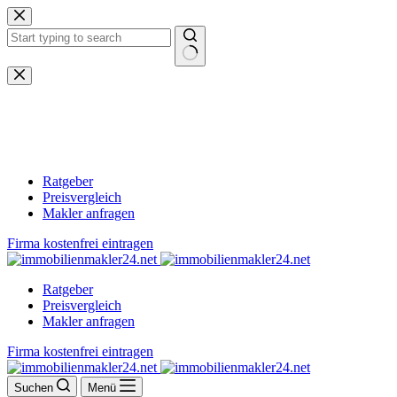
Zum
Inhalt
springen
Keine
Ergebnisse
Ratgeber
Preisvergleich
Makler anfragen
Firma kostenfrei eintragen
Ratgeber
Preisvergleich
Makler anfragen
Firma kostenfrei eintragen
Suchen
Menü