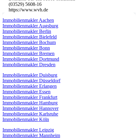
(03529) 5608-16
https://www.wvh.de
Immobilienmakler Aachen
Immobilienmakler Augsburg
Immobilienmakler Berlin
Immobilienmakler Bielefeld
Immobilienmakler Bochum
Immobilienmakler Bonn
Immobilienmakler Bremen
Immobilienmakler Dortmund
Immobilienmakler Dresden
Immobilienmakler Duisburg
Immobilienmakler Düsseldorf
Immobilienmakler Erlangen
Immobilienmakler Essen
Immobilienmakler Frankfurt
Immobilienmakler Hamburg
Immobilienmakler Hannover
Immobilienmakler Karlsruhe
Immobilienmakler Köln
Immobilienmakler Leipzig
Immobilienmakler Mannheim