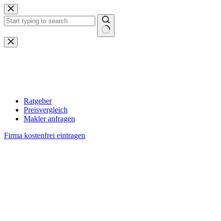
Zum
Inhalt
springen
Keine
Ergebnisse
Ratgeber
Preisvergleich
Makler anfragen
Firma kostenfrei eintragen