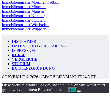
Immobilienmakler Mönchengladbach
Immobilienmakler München
Immobilienmakler Münster
Immobilienmakler Nürnberg
Immobilienmakler Stuttgart
Immobilienmakler Wiesbaden
Immobilienmakler Wuppertal
DISCLAIMER
DATENSCHUTZERKLÄRUNG
IMPRESSUM
KURSE
VERGLEICHE
STUDIUM
EXISTENZGRÜNDUNG
COPYRIGHT © 2026 - IMMOBILIENMAKLER24.NET
Diese Website benutzt Cookies. Wenn du die Website weiter nutzt,
gehen wir von deinem Einverständnis aus.
OK