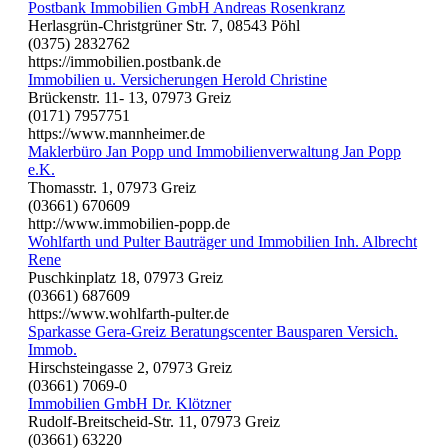
Postbank Immobilien GmbH Andreas Rosenkranz
Herlasgrün-Christgrüner Str. 7, 08543 Pöhl
(0375) 2832762
https://immobilien.postbank.de
Immobilien u. Versicherungen Herold Christine
Brückenstr. 11- 13, 07973 Greiz
(0171) 7957751
https://www.mannheimer.de
Maklerbüro Jan Popp und Immobilienverwaltung Jan Popp
e.K.
Thomasstr. 1, 07973 Greiz
(03661) 670609
http://www.immobilien-popp.de
Wohlfarth und Pulter Bauträger und Immobilien Inh. Albrecht
Rene
Puschkinplatz 18, 07973 Greiz
(03661) 687609
https://www.wohlfarth-pulter.de
Sparkasse Gera-Greiz Beratungscenter Bausparen Versich.
Immob.
Hirschsteingasse 2, 07973 Greiz
(03661) 7069-0
Immobilien GmbH Dr. Klötzner
Rudolf-Breitscheid-Str. 11, 07973 Greiz
(03661) 63220