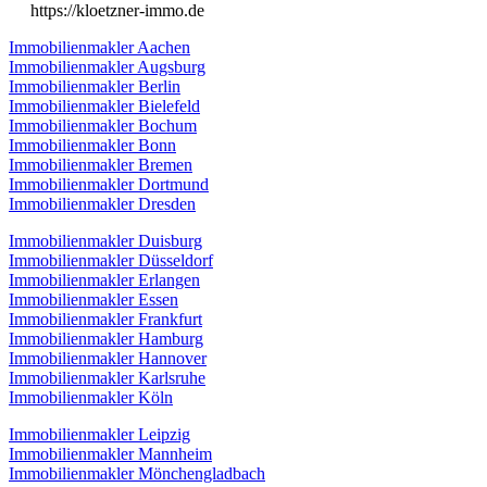
https://kloetzner-immo.de
Immobilienmakler Aachen
Immobilienmakler Augsburg
Immobilienmakler Berlin
Immobilienmakler Bielefeld
Immobilienmakler Bochum
Immobilienmakler Bonn
Immobilienmakler Bremen
Immobilienmakler Dortmund
Immobilienmakler Dresden
Immobilienmakler Duisburg
Immobilienmakler Düsseldorf
Immobilienmakler Erlangen
Immobilienmakler Essen
Immobilienmakler Frankfurt
Immobilienmakler Hamburg
Immobilienmakler Hannover
Immobilienmakler Karlsruhe
Immobilienmakler Köln
Immobilienmakler Leipzig
Immobilienmakler Mannheim
Immobilienmakler Mönchengladbach