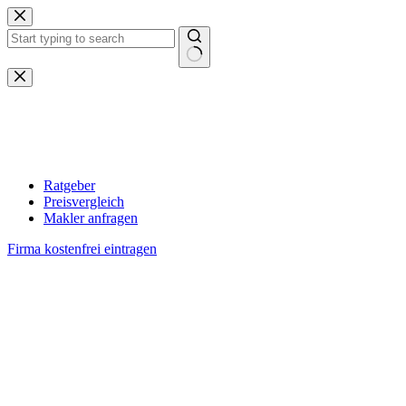
Zum
Inhalt
springen
Keine
Ergebnisse
Ratgeber
Preisvergleich
Makler anfragen
Firma kostenfrei eintragen