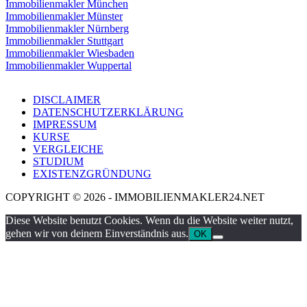
Immobilienmakler München
Immobilienmakler Münster
Immobilienmakler Nürnberg
Immobilienmakler Stuttgart
Immobilienmakler Wiesbaden
Immobilienmakler Wuppertal
DISCLAIMER
DATENSCHUTZERKLÄRUNG
IMPRESSUM
KURSE
VERGLEICHE
STUDIUM
EXISTENZGRÜNDUNG
COPYRIGHT © 2026 - IMMOBILIENMAKLER24.NET
Diese Website benutzt Cookies. Wenn du die Website weiter nutzt,
gehen wir von deinem Einverständnis aus.
OK