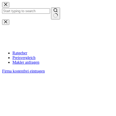
Zum
Inhalt
springen
Keine
Ergebnisse
Ratgeber
Preisvergleich
Makler anfragen
Firma kostenfrei eintragen