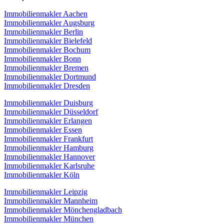
Immobilienmakler Aachen
Immobilienmakler Augsburg
Immobilienmakler Berlin
Immobilienmakler Bielefeld
Immobilienmakler Bochum
Immobilienmakler Bonn
Immobilienmakler Bremen
Immobilienmakler Dortmund
Immobilienmakler Dresden
Immobilienmakler Duisburg
Immobilienmakler Düsseldorf
Immobilienmakler Erlangen
Immobilienmakler Essen
Immobilienmakler Frankfurt
Immobilienmakler Hamburg
Immobilienmakler Hannover
Immobilienmakler Karlsruhe
Immobilienmakler Köln
Immobilienmakler Leipzig
Immobilienmakler Mannheim
Immobilienmakler Mönchengladbach
Immobilienmakler München