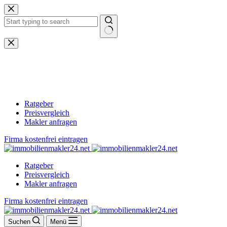
Zum
Inhalt
springen
Keine
Ergebnisse
Ratgeber
Preisvergleich
Makler anfragen
Firma kostenfrei eintragen
Ratgeber
Preisvergleich
Makler anfragen
Firma kostenfrei eintragen
Suchen
Menü