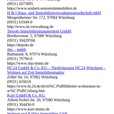
(0931) 2075895
https://www.seubert-seniorenimmobilien.de
H & I Haus- und Immobilienverwaltungsgesellschaft mbH
Mergentheimer Str. 172, 97084 Würzburg
(0931) 61949-0
http://www.hi-verwaltung.de
Tiepolo Immobilienmanagement GmbH
Beethovenstr. 5, 97080 Würzburg
(0931) 30429594
https://tiepolo.de
sbp – gmbh
Barbarastr. 8, 97074 Würzburg
(0931) 79790-0
https://www.sbp-immo.de
HC24 GmbH & Co. KG – Niederlassung HC24 Würzburg –
Wohnen auf Zeit Immobilienmakler
Zeller Str. 16, 97082 Würzburg
(0931) 416616
https://www.hc24.de/de/m%C3%B6blierter-wohnraum-in-
w%C3%BCrzburg.htm
Kurr GmbH & Co. KG
Alfred-Nobel-Str. 20, 97080 Würzburg
(0931) 304456-0
https://www.kurr-immo.de
Wohner und Kübler Immobilien GbR