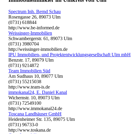
Spectrum Inh. Bernd Schau
Rosengasse 26, 89073 Ulm
(0731) 618844
http://www.be-informed.de
Weissinger-Immobilien
Schwambergerstr. 61, 89073 Ulm
(0731) 3980704
http://weissinger-immobilien.de
IPU Immobilien- und Projektentwicklungsgesellschaft Ulm mbH
Benzstr. 17, 89079 Ulm
(0731) 9214872
Team Immobilien Süd
Am Sudhaus 10, 89077 Ulm
(0731) 55215038
http://www.team-is.de
immokanal24, E. Daniel Kanal
Wichernstr. 10, 89073 Ulm
(0731) 72549100
http://www.immokanal24.de
Toscana Landhäuser GmbH
Heidenheimer Str. 135, 89075 Ulm
(0731) 96733-0
http://www.toskana.de