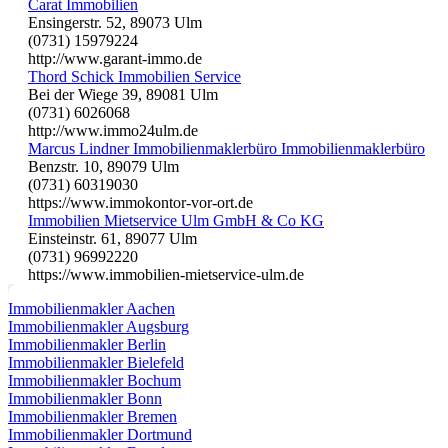
Carat Immobilien
Ensingerstr. 52, 89073 Ulm
(0731) 15979224
http://www.garant-immo.de
Thord Schick Immobilien Service
Bei der Wiege 39, 89081 Ulm
(0731) 6026068
http://www.immo24ulm.de
Marcus Lindner Immobilienmaklerbüro Immobilienmaklerbüro
Benzstr. 10, 89079 Ulm
(0731) 60319030
https://www.immokontor-vor-ort.de
Immobilien Mietservice Ulm GmbH & Co KG
Einsteinstr. 61, 89077 Ulm
(0731) 96992220
https://www.immobilien-mietservice-ulm.de
Immobilienmakler Aachen
Immobilienmakler Augsburg
Immobilienmakler Berlin
Immobilienmakler Bielefeld
Immobilienmakler Bochum
Immobilienmakler Bonn
Immobilienmakler Bremen
Immobilienmakler Dortmund