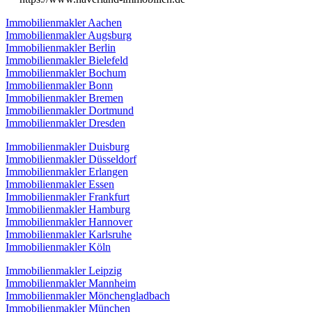
Immobilienmakler Aachen
Immobilienmakler Augsburg
Immobilienmakler Berlin
Immobilienmakler Bielefeld
Immobilienmakler Bochum
Immobilienmakler Bonn
Immobilienmakler Bremen
Immobilienmakler Dortmund
Immobilienmakler Dresden
Immobilienmakler Duisburg
Immobilienmakler Düsseldorf
Immobilienmakler Erlangen
Immobilienmakler Essen
Immobilienmakler Frankfurt
Immobilienmakler Hamburg
Immobilienmakler Hannover
Immobilienmakler Karlsruhe
Immobilienmakler Köln
Immobilienmakler Leipzig
Immobilienmakler Mannheim
Immobilienmakler Mönchengladbach
Immobilienmakler München