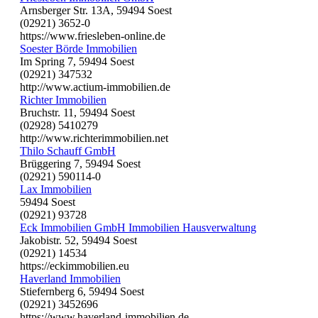
Arnsberger Str. 13A, 59494 Soest
(02921) 3652-0
https://www.friesleben-online.de
Soester Börde Immobilien
Im Spring 7, 59494 Soest
(02921) 347532
http://www.actium-immobilien.de
Richter Immobilien
Bruchstr. 11, 59494 Soest
(02928) 5410279
http://www.richterimmobilien.net
Thilo Schauff GmbH
Brüggering 7, 59494 Soest
(02921) 590114-0
Lax Immobilien
59494 Soest
(02921) 93728
Eck Immobilien GmbH Immobilien Hausverwaltung
Jakobistr. 52, 59494 Soest
(02921) 14534
https://eckimmobilien.eu
Haverland Immobilien
Stiefernberg 6, 59494 Soest
(02921) 3452696
https://www.haverland-immobilien.de