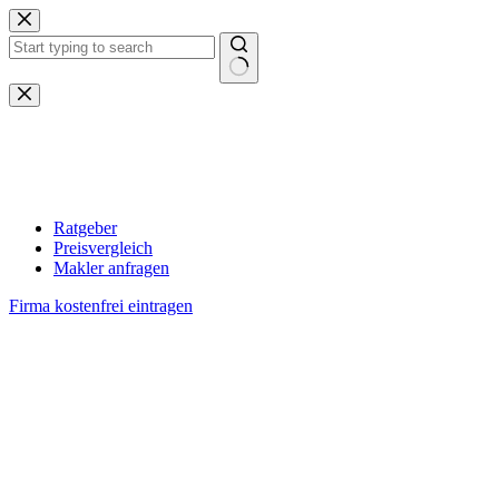
Zum
Inhalt
springen
Keine
Ergebnisse
Ratgeber
Preisvergleich
Makler anfragen
Firma kostenfrei eintragen