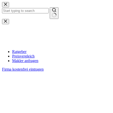
Zum
Inhalt
springen
Keine
Ergebnisse
Ratgeber
Preisvergleich
Makler anfragen
Firma kostenfrei eintragen