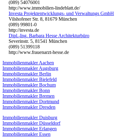
(089) 54076001
http://www.immobilien-lindeblatt.de/
Investa Projektentwicklungs- und Verwaltungs GmbH
Vilshofener Str. 8, 81679 München
(089) 99801-0
http://investa.de
Dipl.-Ing. Barbara Hesse Architekturbüro
Severinstr. 5, 81541 München
(089) 51399118
http://www.frauenarzt-hesse.de
Immobilienmakler Aachen
Immobilienmakler Augsburg
Immobilienmakler Berlin
Immobilienmakler Bielefeld
Immobilienmakler Bochum
Immobilienmakler Bonn
Immobilienmakler Bremen
Immobilienmakler Dortmund
Immobilienmakler Dresden
Immobilienmakler Duisburg
Immobilienmakler Düsseldorf
Immobilienmakler Erlangen
Immobilienmakler Essen