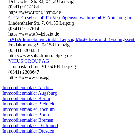
Delitzscher Str. 33, 04129 Leipzig
(0341) 9114184
https://www.fronz-immo.de
G.f.V. Gesellschaft für Vermögensverwaltung mbH Abteilung Imm
Lindenthaler Str. 7, 04155 Leipzig
(0341) 9127614
https://www.gfv-leipzig.de
SABA Immobilien GmbH Leipzig Musterhaus und Beratungszen
Feldahornweg 9, 04158 Leipzig
(0341) 5203333
http://www.saba-immo-leipzig.de
VICUS GROUP AG
Thomaskirchhof 20, 04109 Leipzig
(0341) 2308647
https://www.vicus.ag
Immobilienmakler Aachen
Immobilienmakler Augsburg
Immobilienmakler Berlin
Immobilienmakler Bielefeld
Immobilienmakler Bochum
Immobilienmakler Bonn
Immobilienmakler Bremen
Immobilienmakler Dortmund
Immobilienmakler Dresden