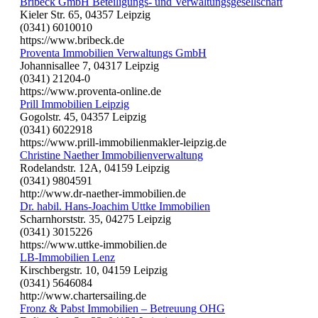
Bribeck GmbH Beteiligungs- und Verwaltungsgesellschaft
Kieler Str. 65, 04357 Leipzig
(0341) 6010010
https://www.bribeck.de
Proventa Immobilien Verwaltungs GmbH
Johannisallee 7, 04317 Leipzig
(0341) 21204-0
https://www.proventa-online.de
Prill Immobilien Leipzig
Gogolstr. 45, 04357 Leipzig
(0341) 6022918
https://www.prill-immobilienmakler-leipzig.de
Christine Naether Immobilienverwaltung
Rodelandstr. 12A, 04159 Leipzig
(0341) 9804591
http://www.dr-naether-immobilien.de
Dr. habil. Hans-Joachim Uttke Immobilien
Scharnhorststr. 35, 04275 Leipzig
(0341) 3015226
https://www.uttke-immobilien.de
LB-Immobilien Lenz
Kirschbergstr. 10, 04159 Leipzig
(0341) 5646084
http://www.chartersailing.de
Fronz & Pabst Immobilien – Betreuung OHG