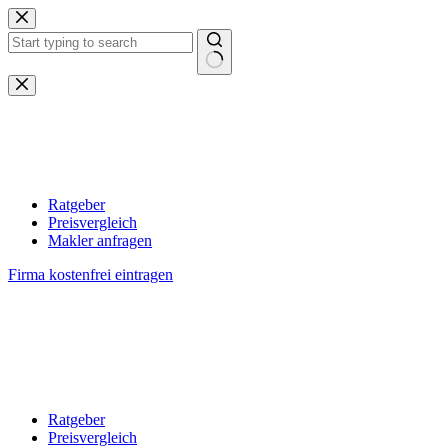
Zum
Inhalt
springen
Keine
Ergebnisse
Ratgeber
Preisvergleich
Makler anfragen
Firma kostenfrei eintragen
Ratgeber
Preisvergleich