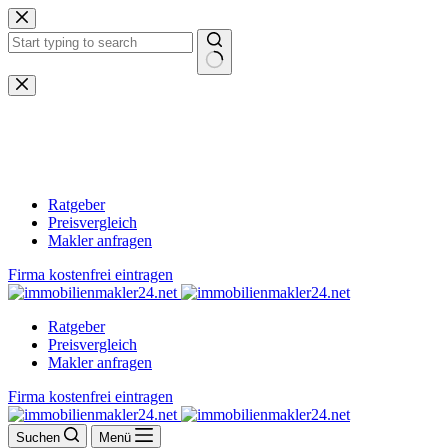
Zum
Inhalt
springen
Keine
Ergebnisse
Ratgeber
Preisvergleich
Makler anfragen
Firma kostenfrei eintragen
Ratgeber
Preisvergleich
Makler anfragen
Firma kostenfrei eintragen
Suchen
Menü