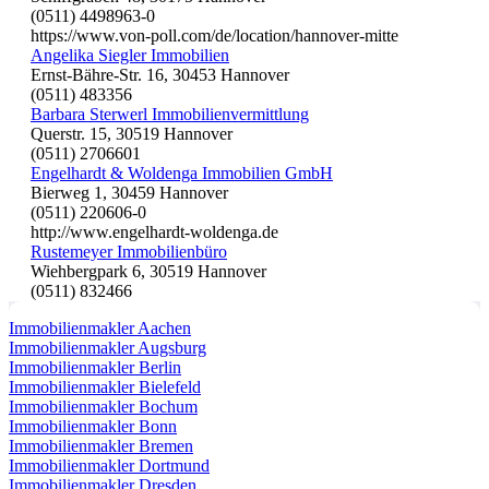
(0511) 4498963-0
https://www.von-poll.com/de/location/hannover-mitte
Angelika Siegler Immobilien
Ernst-Bähre-Str. 16, 30453 Hannover
(0511) 483356
Barbara Sterwerl Immobilienvermittlung
Querstr. 15, 30519 Hannover
(0511) 2706601
Engelhardt & Woldenga Immobilien GmbH
Bierweg 1, 30459 Hannover
(0511) 220606-0
http://www.engelhardt-woldenga.de
Rustemeyer Immobilienbüro
Wiehbergpark 6, 30519 Hannover
(0511) 832466
Immobilienmakler Aachen
Immobilienmakler Augsburg
Immobilienmakler Berlin
Immobilienmakler Bielefeld
Immobilienmakler Bochum
Immobilienmakler Bonn
Immobilienmakler Bremen
Immobilienmakler Dortmund
Immobilienmakler Dresden