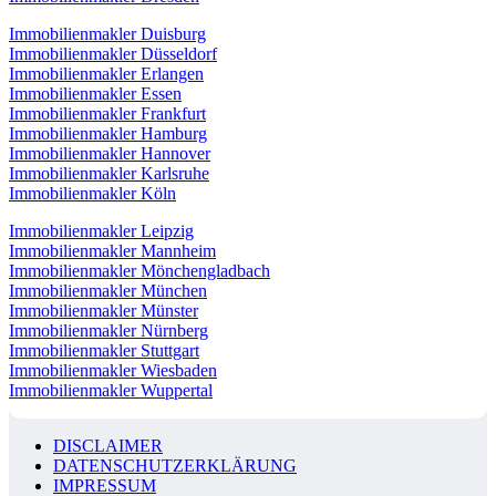
Immobilienmakler Duisburg
Immobilienmakler Düsseldorf
Immobilienmakler Erlangen
Immobilienmakler Essen
Immobilienmakler Frankfurt
Immobilienmakler Hamburg
Immobilienmakler Hannover
Immobilienmakler Karlsruhe
Immobilienmakler Köln
Immobilienmakler Leipzig
Immobilienmakler Mannheim
Immobilienmakler Mönchengladbach
Immobilienmakler München
Immobilienmakler Münster
Immobilienmakler Nürnberg
Immobilienmakler Stuttgart
Immobilienmakler Wiesbaden
Immobilienmakler Wuppertal
DISCLAIMER
DATENSCHUTZERKLÄRUNG
IMPRESSUM