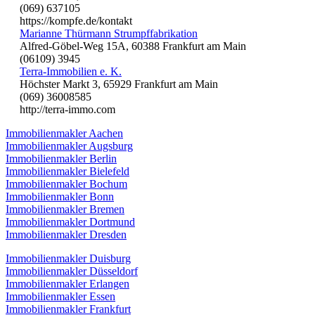
(069) 637105
https://kompfe.de/kontakt
Marianne Thürmann Strumpffabrikation
Alfred-Göbel-Weg 15A, 60388 Frankfurt am Main
(06109) 3945
Terra-Immobilien e. K.
Höchster Markt 3, 65929 Frankfurt am Main
(069) 36008585
http://terra-immo.com
Immobilienmakler Aachen
Immobilienmakler Augsburg
Immobilienmakler Berlin
Immobilienmakler Bielefeld
Immobilienmakler Bochum
Immobilienmakler Bonn
Immobilienmakler Bremen
Immobilienmakler Dortmund
Immobilienmakler Dresden
Immobilienmakler Duisburg
Immobilienmakler Düsseldorf
Immobilienmakler Erlangen
Immobilienmakler Essen
Immobilienmakler Frankfurt