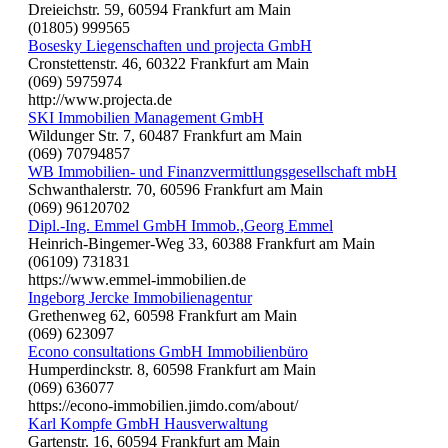
Dreieichstr. 59, 60594 Frankfurt am Main
(01805) 999565
Bosesky Liegenschaften und projecta GmbH
Cronstettenstr. 46, 60322 Frankfurt am Main
(069) 5975974
http://www.projecta.de
SKI Immobilien Management GmbH
Wildunger Str. 7, 60487 Frankfurt am Main
(069) 70794857
WB Immobilien- und Finanzvermittlungsgesellschaft mbH
Schwanthalerstr. 70, 60596 Frankfurt am Main
(069) 96120702
Dipl.-Ing. Emmel GmbH Immob.,Georg Emmel
Heinrich-Bingemer-Weg 33, 60388 Frankfurt am Main
(06109) 731831
https://www.emmel-immobilien.de
Ingeborg Jercke Immobilienagentur
Grethenweg 62, 60598 Frankfurt am Main
(069) 623097
Econo consultations GmbH Immobilienbüro
Humperdinckstr. 8, 60598 Frankfurt am Main
(069) 636077
https://econo-immobilien.jimdo.com/about/
Karl Kompfe GmbH Hausverwaltung
Gartenstr. 16, 60594 Frankfurt am Main