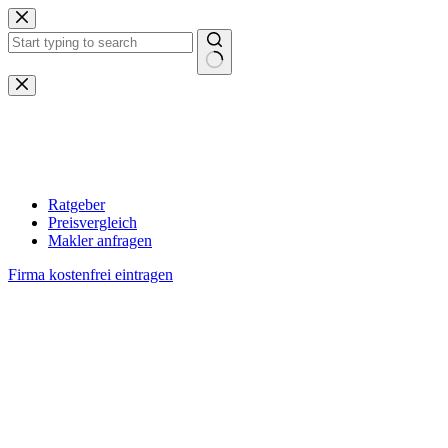
Zum
Inhalt
springen
Keine
Ergebnisse
Ratgeber
Preisvergleich
Makler anfragen
Firma kostenfrei eintragen