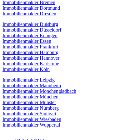
Immobilienmakler Bremen
Immobilienmakler Dortmund
Immobilienmakler Dresden
Immobilienmakler Duisburg
Immobilienmakler Düsseldorf
Immobilienmakler Erlangen
Immobilienmakler Essen
Immobilienmakler Frankfurt
Immobilienmakler Hamburg
Immobilienmakler Hannover
Immobilienmakler Karlsruhe
Immobilienmakler Köln
Immobilienmakler Leipzig
Immobilienmakler Mannheim
Immobilienmakler Mönchengladbach
Immobilienmakler München
Immobilienmakler Münster
Immobilienmakler Nürnberg
Immobilienmakler Stuttgart
Immobilienmakler Wiesbaden
Immobilienmakler Wuppertal