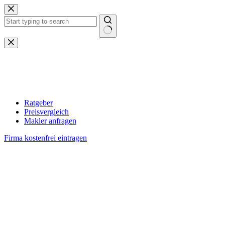
Zum
Inhalt
springen
Keine
Ergebnisse
Ratgeber
Preisvergleich
Makler anfragen
Firma kostenfrei eintragen