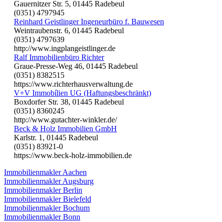
Gauernitzer Str. 5, 01445 Radebeul
(0351) 4797945
Reinhard Geistlinger Ingeneurbüro f. Bauwesen
Weintraubenstr. 6, 01445 Radebeul
(0351) 4797639
http://www.ingplangeistlinger.de
Ralf Immobilienbüro Richter
Graue-Presse-Weg 46, 01445 Radebeul
(0351) 8382515
https://www.richterhausverwaltung.de
V+V Immobílien UG (Haftungsbeschränkt)
Boxdorfer Str. 38, 01445 Radebeul
(0351) 8360245
http://www.gutachter-winkler.de/
Beck & Holz Immobilien GmbH
Karlstr. 1, 01445 Radebeul
(0351) 83921-0
https://www.beck-holz-immobilien.de
Immobilienmakler Aachen
Immobilienmakler Augsburg
Immobilienmakler Berlin
Immobilienmakler Bielefeld
Immobilienmakler Bochum
Immobilienmakler Bonn