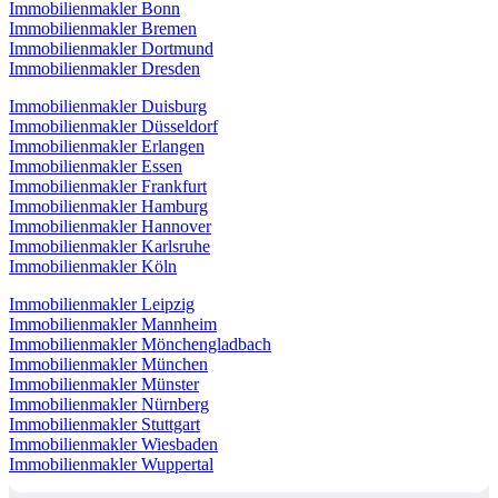
Immobilienmakler Bonn
Immobilienmakler Bremen
Immobilienmakler Dortmund
Immobilienmakler Dresden
Immobilienmakler Duisburg
Immobilienmakler Düsseldorf
Immobilienmakler Erlangen
Immobilienmakler Essen
Immobilienmakler Frankfurt
Immobilienmakler Hamburg
Immobilienmakler Hannover
Immobilienmakler Karlsruhe
Immobilienmakler Köln
Immobilienmakler Leipzig
Immobilienmakler Mannheim
Immobilienmakler Mönchengladbach
Immobilienmakler München
Immobilienmakler Münster
Immobilienmakler Nürnberg
Immobilienmakler Stuttgart
Immobilienmakler Wiesbaden
Immobilienmakler Wuppertal