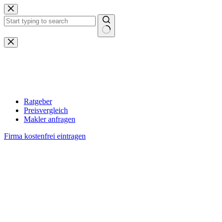
Zum
Inhalt
springen
Keine
Ergebnisse
Ratgeber
Preisvergleich
Makler anfragen
Firma kostenfrei eintragen