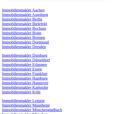
Immobilienmakler Aachen
Immobilienmakler Augsburg
Immobilienmakler Berlin
Immobilienmakler Bielefeld
Immobilienmakler Bochum
Immobilienmakler Bonn
Immobilienmakler Bremen
Immobilienmakler Dortmund
Immobilienmakler Dresden
Immobilienmakler Duisburg
Immobilienmakler Düsseldorf
Immobilienmakler Erlangen
Immobilienmakler Essen
Immobilienmakler Frankfurt
Immobilienmakler Hamburg
Immobilienmakler Hannover
Immobilienmakler Karlsruhe
Immobilienmakler Köln
Immobilienmakler Leipzig
Immobilienmakler Mannheim
Immobilienmakler Mönchengladbach