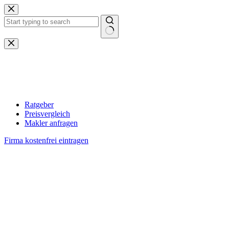
Zum
Inhalt
springen
Keine
Ergebnisse
Ratgeber
Preisvergleich
Makler anfragen
Firma kostenfrei eintragen