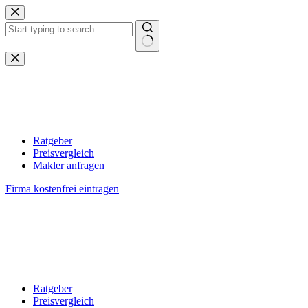
Zum
Inhalt
springen
Keine
Ergebnisse
Ratgeber
Preisvergleich
Makler anfragen
Firma kostenfrei eintragen
Ratgeber
Preisvergleich