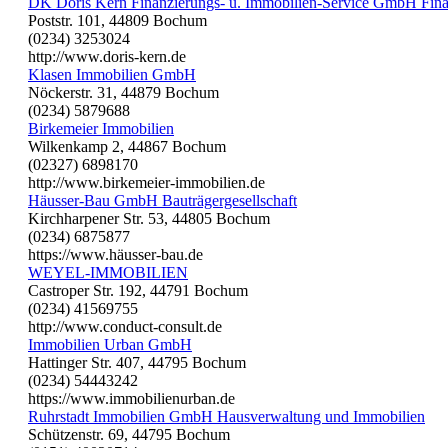
DK Doris Kern Finanzierungs- u. Immobilien-Service GmbH Fina
Poststr. 101, 44809 Bochum
(0234) 3253024
http://www.doris-kern.de
Klasen Immobilien GmbH
Nöckerstr. 31, 44879 Bochum
(0234) 5879688
Birkemeier Immobilien
Wilkenkamp 2, 44867 Bochum
(02327) 6898170
http://www.birkemeier-immobilien.de
Häusser-Bau GmbH Bauträgergesellschaft
Kirchharpener Str. 53, 44805 Bochum
(0234) 6875877
https://www.häusser-bau.de
WEYEL-IMMOBILIEN
Castroper Str. 192, 44791 Bochum
(0234) 41569755
http://www.conduct-consult.de
Immobilien Urban GmbH
Hattinger Str. 407, 44795 Bochum
(0234) 54443242
https://www.immobilienurban.de
Ruhrstadt Immobilien GmbH Hausverwaltung und Immobilien
Schützenstr. 69, 44795 Bochum