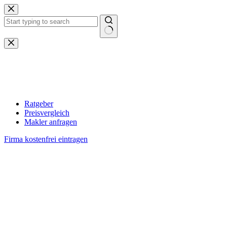
Zum
Inhalt
springen
Keine
Ergebnisse
Ratgeber
Preisvergleich
Makler anfragen
Firma kostenfrei eintragen