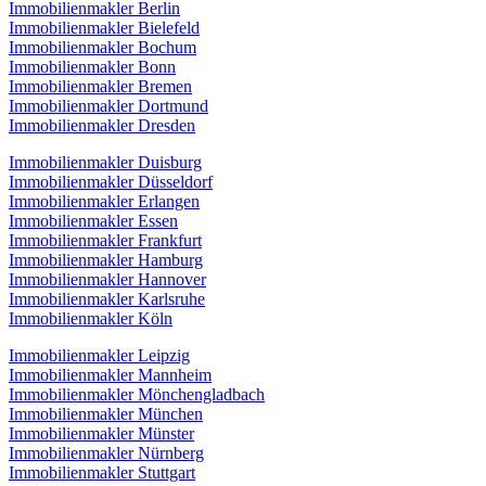
Immobilienmakler Berlin
Immobilienmakler Bielefeld
Immobilienmakler Bochum
Immobilienmakler Bonn
Immobilienmakler Bremen
Immobilienmakler Dortmund
Immobilienmakler Dresden
Immobilienmakler Duisburg
Immobilienmakler Düsseldorf
Immobilienmakler Erlangen
Immobilienmakler Essen
Immobilienmakler Frankfurt
Immobilienmakler Hamburg
Immobilienmakler Hannover
Immobilienmakler Karlsruhe
Immobilienmakler Köln
Immobilienmakler Leipzig
Immobilienmakler Mannheim
Immobilienmakler Mönchengladbach
Immobilienmakler München
Immobilienmakler Münster
Immobilienmakler Nürnberg
Immobilienmakler Stuttgart