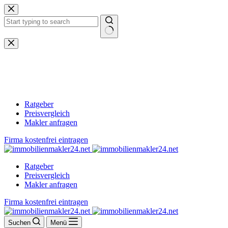
Zum
Inhalt
springen
Keine
Ergebnisse
Ratgeber
Preisvergleich
Makler anfragen
Firma kostenfrei eintragen
Ratgeber
Preisvergleich
Makler anfragen
Firma kostenfrei eintragen
Suchen
Menü