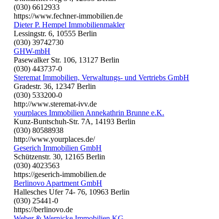
(030) 6612933
https://www.fechner-immobilien.de
Dieter P. Hempel Immobilienmakler
Lessingstr. 6, 10555 Berlin
(030) 39742730
GHW-mbH
Pasewalker Str. 106, 13127 Berlin
(030) 443737-0
Steremat Immobilien, Verwaltungs- und Vertriebs GmbH
Gradestr. 36, 12347 Berlin
(030) 533200-0
http://www.steremat-ivv.de
yourplaces Immobilien Annekathrin Brunne e.K.
Kunz-Buntschuh-Str. 7A, 14193 Berlin
(030) 80588938
http://www.yourplaces.de/
Geserich Immobilien GmbH
Schützenstr. 30, 12165 Berlin
(030) 4023563
https://geserich-immobilien.de
Berlinovo Apartment GmbH
Hallesches Ufer 74- 76, 10963 Berlin
(030) 25441-0
https://berlinovo.de
Weber & Wernicke Immobilien KG